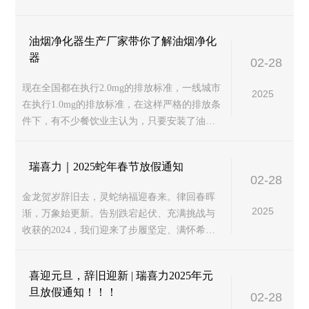
污染，从而导致设备吸附能力下降，此时会影
响油烟净化器本身的净化效果，甚至不能...
油烟净化器生产厂家带你了解油烟净化
器
02-28
现在全国都在执行2.0mg的排放标准，一线城市
2025
在执行1.0mg的排放标准，在这样严格的排放条
件下，有不少餐饮业主认为，只要安装了油烟
净化装置，就等于过关了，那么安装了油烟净
化装置，一定是过环保的吗？接...
瑞喜力｜2025蛇年春节放假通知
02-28
金龙贺岁辞旧去，灵蛇纳福迎春来。律回春晖
2025
渐，万象始更新。告别跌宕起伏、充满挑战与
收获的2024，我们迎来了步履坚定、满怀希望
与憧憬的2025年。瑞喜力祝愿大家在新的一年
里身体健康、工作顺利、蛇年大吉、...
喜迎元旦，辞旧迎新 | 瑞喜力2025年元
旦放假通知！！！
02-28